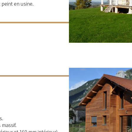
 peint en usine.
s.
 massif.
érieur et 160 mm intérieur)